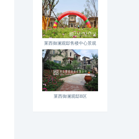
莱西御澜观邸售楼中心景观
莱西御澜观邸B区