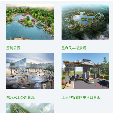
岔河公园
垦利民丰湖景观
东营水上公园景观
上王埠安置区主入口景观