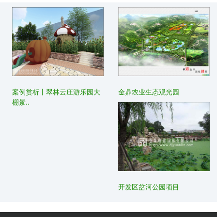
案例赏析丨翠林云庄游乐园大
金鼎农业生态观光园
棚景..
开发区岔河公园项目