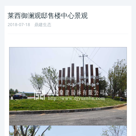
莱西御澜观邸售楼中心景观
2018-07-18
鼎建生态