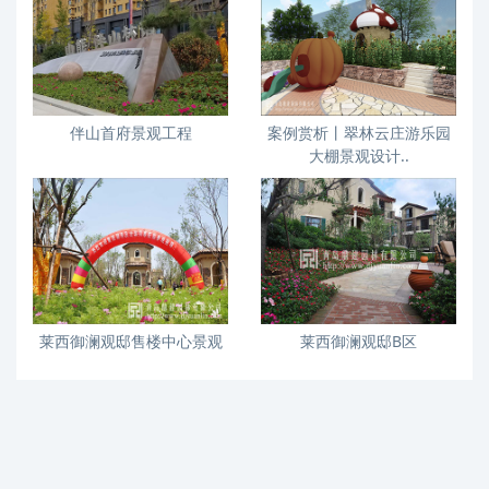
伴山首府景观工程
案例赏析丨翠林云庄游乐园
大棚景观设计..
莱西御澜观邸售楼中心景观
莱西御澜观邸B区