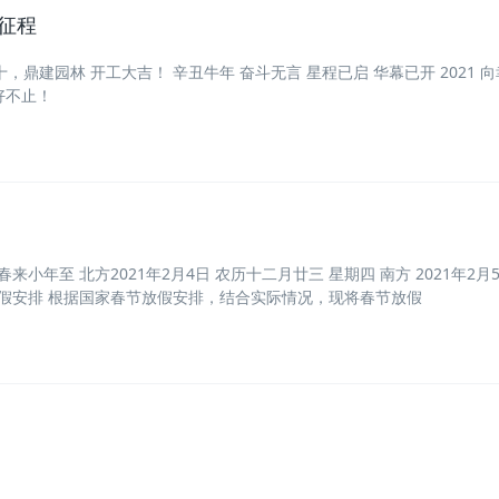
新征程
初十，鼎建园林 开工大吉！ 辛丑牛年 奋斗无言 星程已启 华幕已开 2021 
美好不止！
来小年至 北方2021年2月4日 农历十二月廿三 星期四 南方 2021年2月5
放假安排 根据国家春节放假安排，结合实际情况，现将春节放假