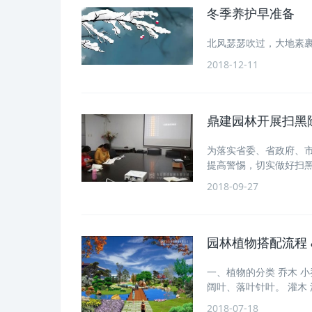
冬季养护早准备
北风瑟瑟吹过，大地素
2018-12-11
鼎建园林开展扫黑
为落实省委、省政府、
提高警惕，切实做好扫
2018-09-27
园林植物搭配流程 
一、植物的分类 乔木 小
阔叶、落叶针叶。 灌木
2018-07-18