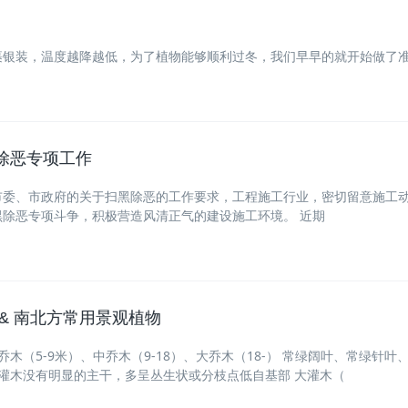
裹银装，温度越降越低，为了植物能够顺利过冬，我们早早的就开始做了
除恶专项工作
市委、市政府的关于扫黑除恶的工作要求，工程施工行业，密切留意施工
黑除恶专项斗争，积极营造风清正气的建设施工环境。 近期
& 南北方常用景观植物
乔木（5-9米）、中乔木（9-18）、大乔木（18-） 常绿阔叶、常绿针叶
 灌木没有明显的主干，多呈丛生状或分枝点低自基部 大灌木（