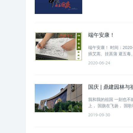
端午安康！
端午安康！ 时间：2020
插艾蒿、挂菖蒲 避五毒
2020-06-24
国庆 | 鼎建园林
我和我的祖国 一刻也不能
上， 国旗在飞扬， 国
2019-09-30