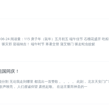
-06-24 阅读量：115 庚子年（鼠年）五月初五 端午佳节 石榴花盛开 吃
、驱灾邪 迎福纳吉！ 端午时节 寒暑交替 蒲艾簪门 驱走蛇虫蚊蚁
与祖国同庆！
分割 无论我走到哪里 都流出一首赞歌 。 。 。 。 此刻， 北京天安门广
歌歌声嘹亮， 人们虔诚仰望 肃然起敬。 在这庄重而神圣的一